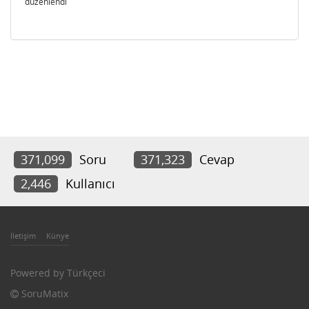
düzenlendi
371,099
Soru
371,323
Cevap
2,446
Kullanıcı
İletişim
Künye
Powered by
Türkçeci
SoruMatix