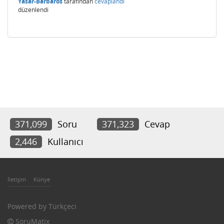
Yasar-Barbaros
tarafından
cevaplandı
düzenlendi
371,099
Soru
371,323
Cevap
2,446
Kullanıcı
İletişim
Künye
Powered by
Türkçeci
SoruMatix