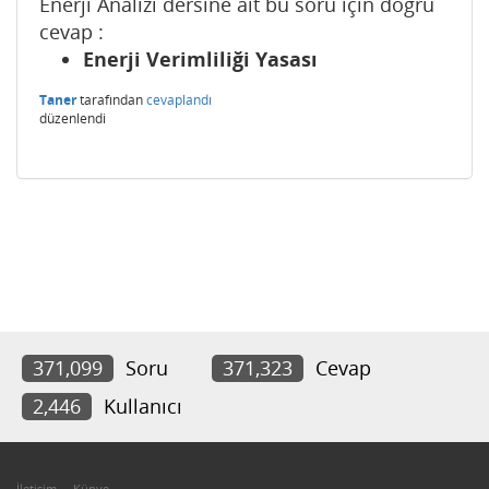
Enerji Analizi dersine ait bu soru için doğru
cevap :
Enerji Verimliliği Yasası
Taner
tarafından
cevaplandı
düzenlendi
371,099
Soru
371,323
Cevap
2,446
Kullanıcı
İletişim
Künye