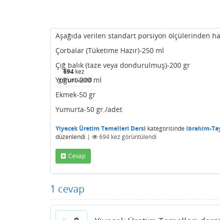
Aşağıda verilen standart porsiyon ölçülerinden ha
Çorbalar (Tüketime Hazır)-250 mİ
Çiğ balık (taze veya dondurulmuş)-200 gr
694
kez
Yoğurt-200 mİ
görüntülendi
Ekmek-50 gr
Yumurta-50 gr./adet
Yiyecek Üretim Temelleri Dersi
kategorisinde
ibrahim-Ta
düzenlendi
|
694
kez görüntülendi
Cevap
1
cevap