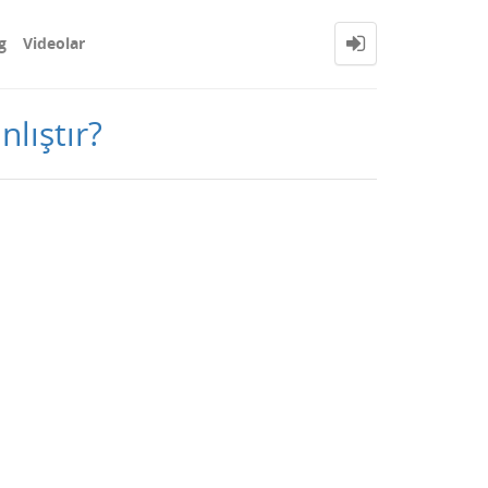
g
Videolar
lıştır?