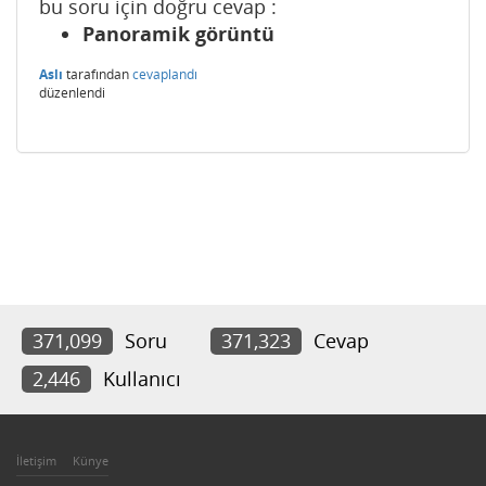
bu soru için doğru cevap :
Panoramik görüntü
Aslı
tarafından
cevaplandı
düzenlendi
371,099
Soru
371,323
Cevap
2,446
Kullanıcı
İletişim
Künye