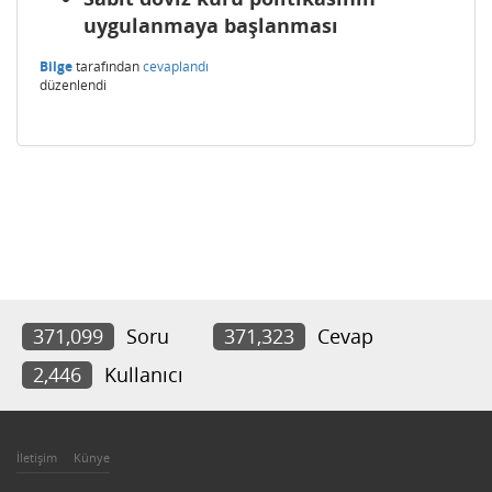
uygulanmaya başlanması
Bilge
tarafından
cevaplandı
düzenlendi
371,099
Soru
371,323
Cevap
2,446
Kullanıcı
İletişim
Künye