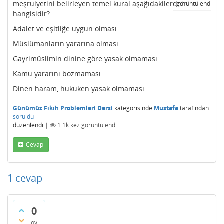
meşruiyetini belirleyen temel kural aşağıdakilerden
görüntülendi
hangisidir?
Adalet ve eşitliğe uygun olması
Müslümanların yararına olması
Gayrimüslimin dinine göre yasak olmaması
Kamu yararını bozmaması
Dinen haram, hukuken yasak olmaması
Günümüz Fıkıh Problemleri Dersi
kategorisinde
Mustafa
tarafından
soruldu
düzenlendi
|
1.1k
kez görüntülendi
Cevap
1
cevap
0
oy