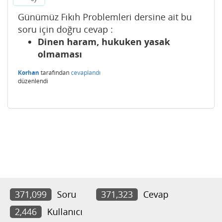
Günümüz Fıkıh Problemleri dersine ait bu
soru için doğru cevap :
Dinen haram, hukuken yasak
olmaması
Korhan
tarafından
cevaplandı
düzenlendi
371,099
Soru
371,323
Cevap
2,446
Kullanıcı