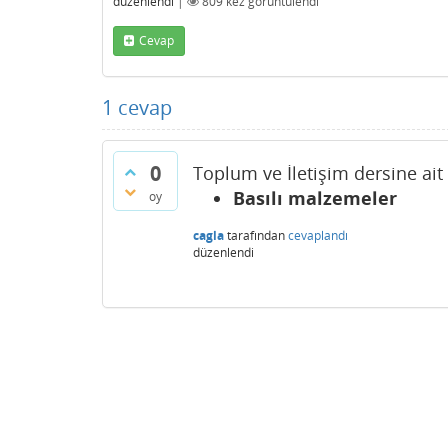
düzenlendi
|
809
kez görüntülendi
Cevap
1
cevap
0
Toplum ve İletişim dersine ait
Basılı malzemeler
oy
cagla
tarafından
cevaplandı
düzenlendi