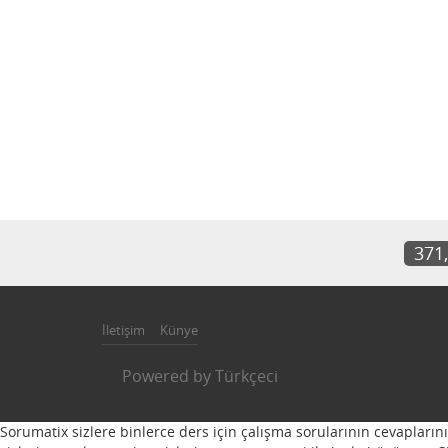
371
İletişim
Künye
Powered by
Türkçeci
Sorumatix sizlere binlerce ders için çalışma sorularının cevapların