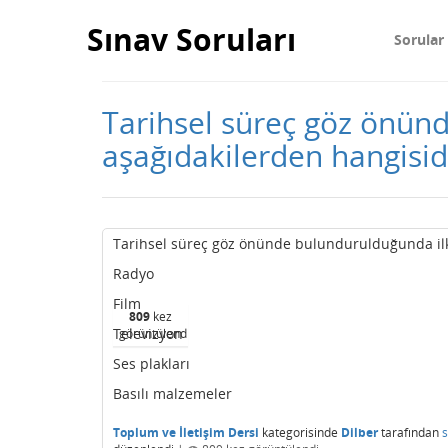
Sınav Soruları
Sorular
Tarihsel süreç göz önünd
aşağıdakilerden hangisid
Tarihsel süreç göz önünde bulundurulduğunda ilk k
Radyo
Film
809
kez
Televizyon
görüntülendi
Ses plakları
Basılı malzemeler
Toplum ve İletişim Dersi
kategorisinde
Dilber
tarafından
s