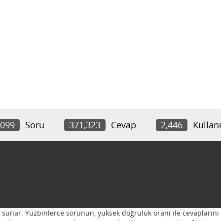
,099
Soru
371,323
Cevap
2,446
Kullanı
ı sunar. Yüzbinlerce sorunun, yüksek doğruluk oranı ile cevaplarını 