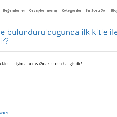
Beğenilenler
Cevaplanmamış
Kategoriler
Bir Soru Sor
Blo
e bulundurulduğunda ilk kitle ile
ir?
itle iletişim aracı aşağıdakilerden hangisidir?
oruldu