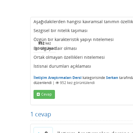
Aşağıdakilerden hangisi kavramsal tanımın özellik
Sezgisel bir nitelik taşıması
Özgün bir karakteristik yapıyı nitelemesi
952
kez
Bir olguya dair olması
görüntülendi
Ortak olmayan özellikleri nitelemesi
İstisnai durumları açıklaması
İletişim Araştırmaları Dersi
kategorisinde
Serkan
tarafınd
düzenlendi
|
952
kez görüntülendi
Cevap
1
cevap