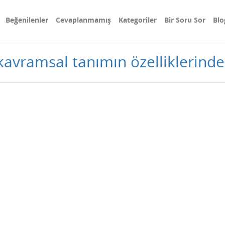
Beğenilenler
Cevaplanmamış
Kategoriler
Bir Soru Sor
Blo
kavramsal tanımın özelliklerinden