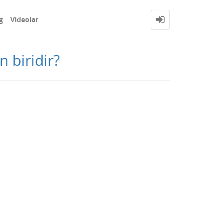
g
Videolar
 biridir?