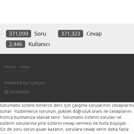
371,099
Soru
371,323
Cevap
2,446
Kullanıcı
İletişim
Künye
Powered by
Türkçeci
SoruMatix
Sorumatix sizlere binlerce ders için çalışma sorularının cevaplarını
sunar. Yüzbinlerce sorunun, yüksek doğruluk oranı ile cevaplarını
hızlıca bulmanıza olanak tanır. Sorumatix sizlerin soruları ve
sizlerin sorularına yine sizlerin cevap vermesi ile hızla büyüyor...
Siz de soru sorun puan kazanın, sorulara cevap verin daha fazla