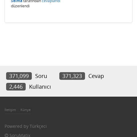
Selma
tarafından
cevaplandı
düzenlendi
371,099
Soru
371,323
Cevap
2,446
Kullanıcı
İletişim
Künye
Powered by
Türkçeci
SoruMatix