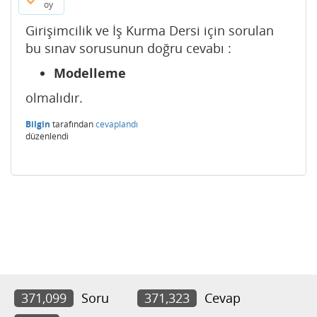
oy
Girişimcilik ve İş Kurma Dersi için sorulan
bu sınav sorusunun doğru cevabı :
Modelleme
olmalıdır.
Bilgin
tarafından
cevaplandı
düzenlendi
371,099
Soru
371,323
Cevap