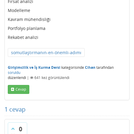
Fırsat analizi
Modelleme
Kavram mühendisliği
Portfolyo planlama
Rekabet analizi
somutlaştırmanın-en-önemli-adımı
Girişimcilik ve İş Kurma Dersi
kategorisinde
Cihan
tarafından
soruldu
düzenlendi
|
641
kez görüntülendi
Cevap
1
cevap
0