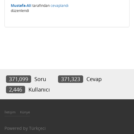
Mustafa-Ali
tarafından
cevaplandı
düzenlendi
371,099
Soru
371,323
Cevap
2,446
Kullanıcı
İletişim
Künye
Powered by
Türkçeci