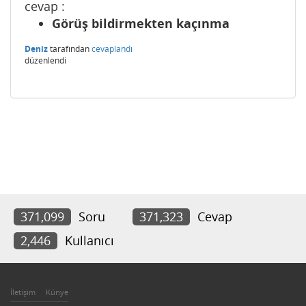
cevap :
Görüş bildirmekten kaçınma
Deniz
tarafından
cevaplandı
düzenlendi
371,099
Soru
371,323
Cevap
2,446
Kullanıcı
İletişim
Künye