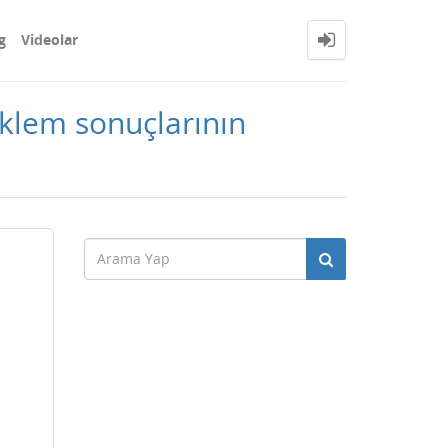
g
Videolar
eklem sonuçlarının