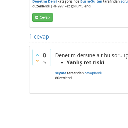
Denetim Dersi
kategorisinde
Busra-Sultan
tarafından
soru
düzenlendi
|
997
kez görüntülendi
Cevap
1
cevap
0
Denetim dersine ait bu soru iç
Yanlış ret riski
oy
seyma
tarafından
cevaplandı
düzenlendi