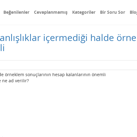
Beğenilenler
Cevaplanmamış
Kategoriler
Bir Soru Sor
Blo
anlışlıklar içermediği halde örn
li
lde örneklem sonuçlarının hesap kalanlarının önemli
 ne ad verilir?