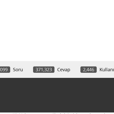
,099
Soru
371,323
Cevap
2,446
Kullanı