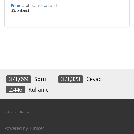
Pınar
tarafından
cevaplandı
düzenlendi
371,099
Soru
371,323
Cevap
2,446
Kullanıcı
İletişim
Künye
Powered by
Türkçeci