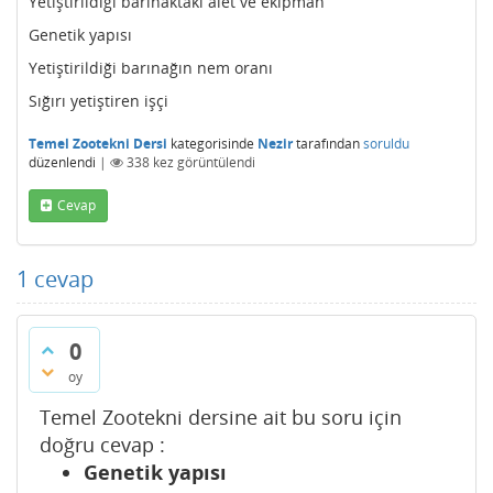
Yetiştirildiği barınaktaki alet ve ekipman
Genetik yapısı
Yetiştirildiği barınağın nem oranı
Sığırı yetiştiren işçi
Temel Zootekni Dersi
kategorisinde
Nezir
tarafından
soruldu
düzenlendi
|
338
kez görüntülendi
Cevap
1
cevap
0
oy
Temel Zootekni dersine ait bu soru için
doğru cevap :
Genetik yapısı