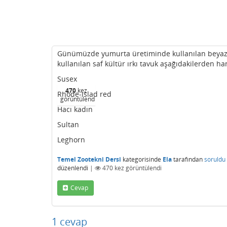
Günümüzde yumurta üretiminde kullanılan beyaz y
kullanılan saf kültür ırkı tavuk aşağıdakilerden ha
Susex
470
kez
Rhode-ıslad red
görüntülendi
Hacı kadın
Sultan
Leghorn
Temel Zootekni Dersi
kategorisinde
Ela
tarafından
soruldu
düzenlendi
|
470
kez görüntülendi
Cevap
1
cevap