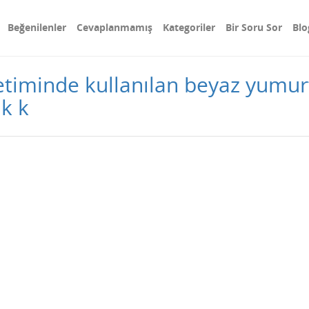
Beğenilenler
Cevaplanmamış
Kategoriler
Bir Soru Sor
Blo
minde kullanılan beyaz yumurtac
k k