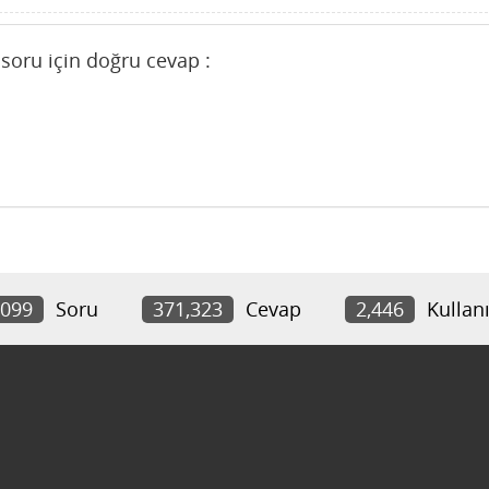
soru için doğru cevap :
,099
Soru
371,323
Cevap
2,446
Kullanı