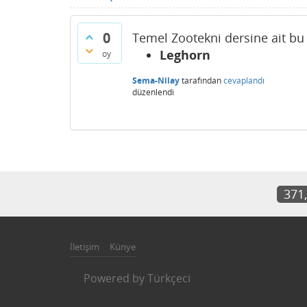
0
Temel Zootekni dersine ait bu 
Leghorn
oy
Sema-Nilay
tarafından
cevaplandı
düzenlendi
371
İletişim
Künye
Powered by
Türkçeci