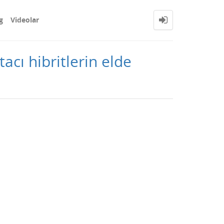
g
Videolar
ı hibritlerin elde