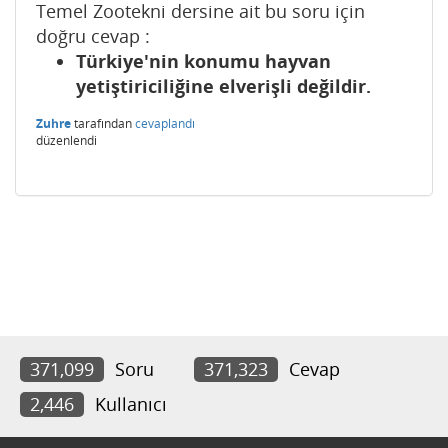
Temel Zootekni dersine ait bu soru için
doğru cevap :
Türkiye'nin konumu hayvan
yetiştiriciliğine elverişli değildir.
Zuhre
tarafından
cevaplandı
düzenlendi
371,099
Soru
371,323
Cevap
2,446
Kullanıcı