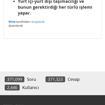
Yurt içi-yurt dışı taşımacılığı ve
bunun gerektirdiği her türlü işlemi
yapar.
Mine
tarafından
cevaplandı
düzenlendi
371,099
Soru
371,323
Cevap
2,446
Kullanıcı