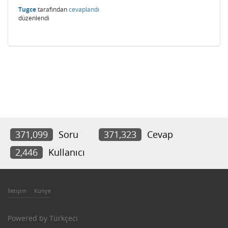
Tugce
tarafından
cevaplandı
düzenlendi
371,099
Soru
371,323
Cevap
2,446
Kullanıcı
İletişim
Künye
Powered by
Türkçeci