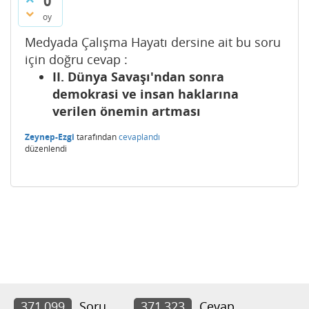
0
oy
Medyada Çalışma Hayatı dersine ait bu soru
için doğru cevap :
II. Dünya Savaşı'ndan sonra
demokrasi ve insan haklarına
verilen önemin artması
Zeynep-Ezgi
tarafından
cevaplandı
düzenlendi
371,099
Soru
371,323
Cevap