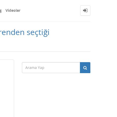
g
Videolar
renden seçtiği