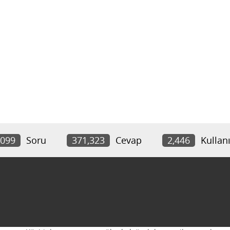
,099
Soru
371,323
Cevap
2,446
Kullanı