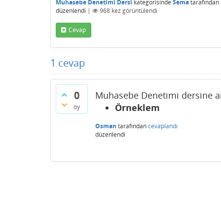
Muhasebe Denetimi Dersi
kategorisinde
Sema
tarafından
düzenlendi
|
968
kez görüntülendi
Cevap
1
cevap
0
Muhasebe Denetimi dersine ait
Örneklem
oy
Osman
tarafından
cevaplandı
düzenlendi