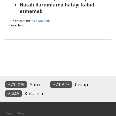
Hatalı durumlarda hatayı kabul
etmemek
Pınar
tarafından
cevaplandı
düzenlendi
371,099
Soru
371,323
Cevap
2,446
Kullanıcı
İletişim
Künye