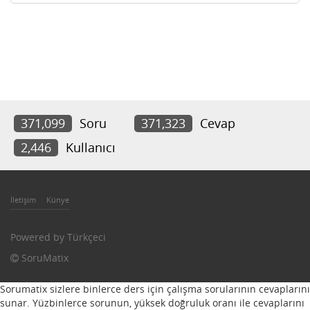
371,099
Soru
371,323
Cevap
2,446
Kullanıcı
İletişim
Künye
Powered by
Türkçeci
SoruMatix
Sorumatix sizlere binlerce ders için çalışma sorularının cevaplarını
sunar. Yüzbinlerce sorunun, yüksek doğruluk oranı ile cevaplarını