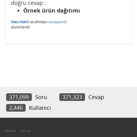
doğru cevap :
Örnek ürün dağıtımı
Haci-Halil
tarafından
cevaplandı
düzenlendi
371,099
Soru
371,323
Cevap
2,446
Kullanıcı
İletişim
Künye