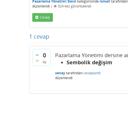
Pazarlama Yönetimi Dersi
kategorisinde
ismail
tarafından
düzenlendi
|
324
kez görüntülendi
Cevap
1
cevap
0
Pazarlama Yönetimi dersine ai
Sembolik değişim
oy
senay
tarafından
cevaplandı
düzenlendi