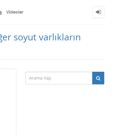
g
Videolar
ğer soyut varlıkların