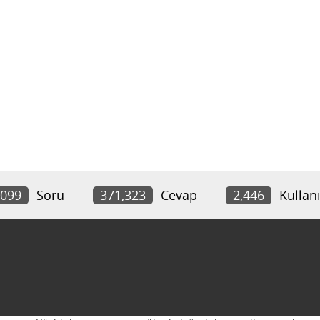
,099
Soru
371,323
Cevap
2,446
Kullanı