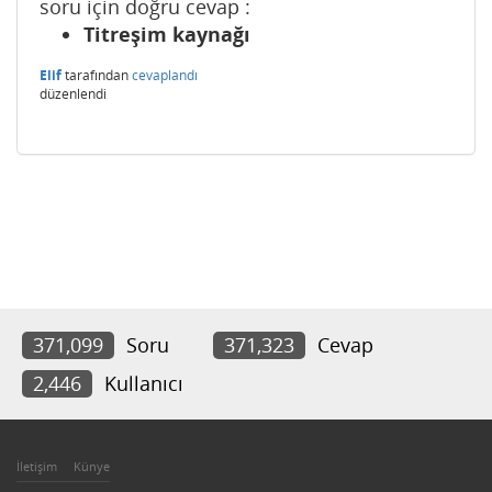
soru için doğru cevap :
Titreşim kaynağı
Elif
tarafından
cevaplandı
düzenlendi
371,099
Soru
371,323
Cevap
2,446
Kullanıcı
İletişim
Künye