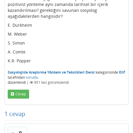
pozitivist yönteme aynı zamanda tarihsel bir içerik
kazandırılması? gerektiğini savunan sosyolog
aşağıdakilerden hangisidir?
E. Durkheim
M. Weber
S. Simon
A. Comte
K.R. Popper
Sosyolojide Araştırma Yöntem ve Teknikleri Dersi
kategorisinde
Elif
tarafından
soruldu
düzenlendi
|
951
kez görüntülendi
Cevap
1
cevap