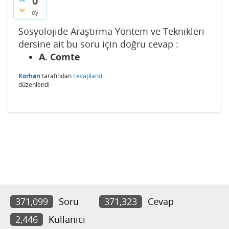
0
oy
Sosyolojide Araştırma Yöntem ve Teknikleri
dersine ait bu soru için doğru cevap :
A. Comte
Korhan
tarafından
cevaplandı
düzenlendi
371,099
Soru
371,323
Cevap
2,446
Kullanıcı