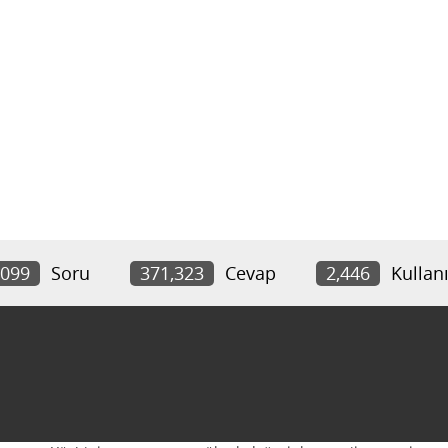
,099
Soru
371,323
Cevap
2,446
Kullanı