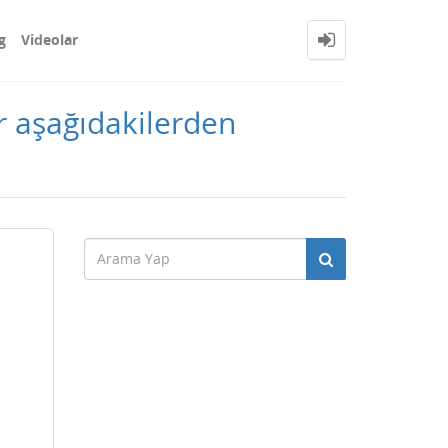
g
Videolar
r aşağıdakilerden