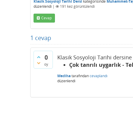
Klasik Sosyoloji Tarihi Dersi
kategorisinde
Muhammet-Ta
düzenlendi
|
191
kez görüntülendi
Cevap
1
cevap
0
Klasik Sosyoloji Tarihi dersine
Çok tanrılı uygarlık - T
oy
Mediha
tarafından
cevaplandı
düzenlendi