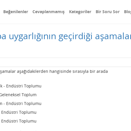
Beğenilenler
Cevaplanmamış
Kategoriler
Bir Soru Sor
Blo
a uygarlığının geçirdiği aşamala
aşamalar aşağıdakilerden hangisinde sırasıyla bir arada
rlık - Endüstri Toplumu
 Geleneksel Toplum
lizm - Endüstri Toplumu
- Endüstri Toplumu
- Endüstri Toplumu