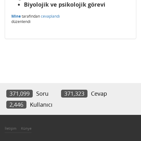
Biyolojik ve psikolojik görevi
Mine
tarafından
cevaplandı
düzenlendi
371,099
Soru
371,323
Cevap
2,446
Kullanıcı
İletişim
Künye