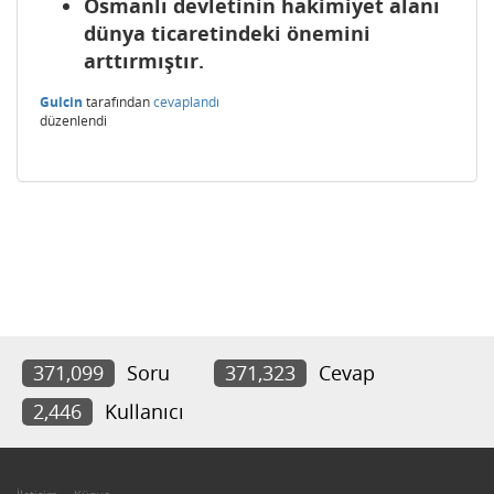
Osmanlı devletinin hakimiyet alanı
dünya ticaretindeki önemini
arttırmıştır.
Gulcin
tarafından
cevaplandı
düzenlendi
371,099
Soru
371,323
Cevap
2,446
Kullanıcı