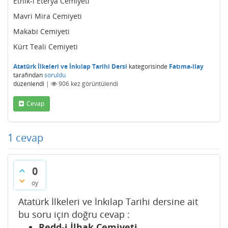
Etnik-i Eterya Cemiyeti
Mavri Mira Cemiyeti
Makabi Cemiyeti
Kürt Teali Cemiyeti
Atatürk İlkeleri ve İnkılap Tarihi Dersi
kategorisinde
Fatıma-ilay
tarafından
soruldu
düzenlendi
|
906
kez görüntülendi
Cevap
1
cevap
0
oy
Atatürk İlkeleri ve İnkılap Tarihi dersine ait
bu soru için doğru cevap :
Redd-i İlhak Cemiyeti