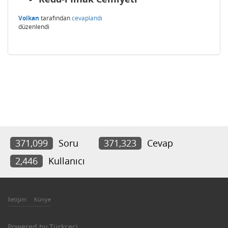
Volkan
tarafından
cevaplandı
düzenlendi
371,099
Soru
371,323
Cevap
2,446
Kullanıcı
İletişim
Künye
Powered by
Türkçeci