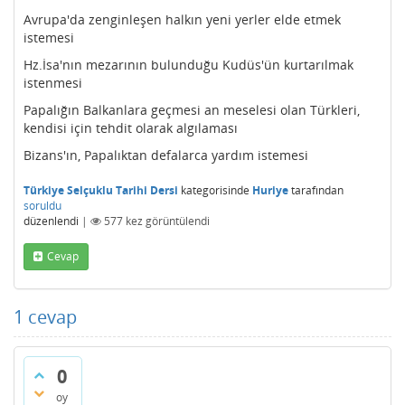
Avrupa'da zenginleşen halkın yeni yerler elde etmek
istemesi
Hz.İsa'nın mezarının bulunduğu Kudüs'ün kurtarılmak
istenmesi
Papalığın Balkanlara geçmesi an meselesi olan Türkleri,
kendisi için tehdit olarak algılaması
Bizans'ın, Papalıktan defalarca yardım istemesi
Türkiye Selçuklu Tarihi Dersi
kategorisinde
Huriye
tarafından
soruldu
düzenlendi
|
577
kez görüntülendi
Cevap
1
cevap
0
oy