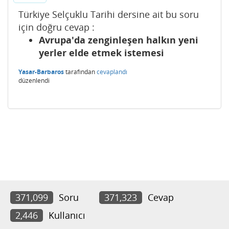
Türkiye Selçuklu Tarihi dersine ait bu soru
için doğru cevap :
Avrupa'da zenginleşen halkın yeni
yerler elde etmek istemesi
Yasar-Barbaros
tarafından
cevaplandı
düzenlendi
371,099
Soru
371,323
Cevap
2,446
Kullanıcı