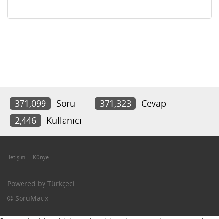
371,099
Soru
371,323
Cevap
2,446
Kullanıcı
İletişim
Künye
Powered by
Türkçeci
SoruMatix