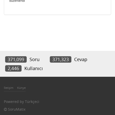
düzenlendi
371,099
Soru
371,323
Cevap
2,446
Kullanıcı
İletişim
Künye
Powered by
Türkçeci
SoruMatix