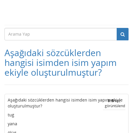
Aşağıdaki sözcüklerden
hangisi isimden isim yapım
ekiyle oluşturulmuştur?
Aşağıdaki sözcüklerden hangisi isimden isim yapım ekiyle
615
kez
oluşturulmuştur?
görüntülendi
tug
yana
ölüg