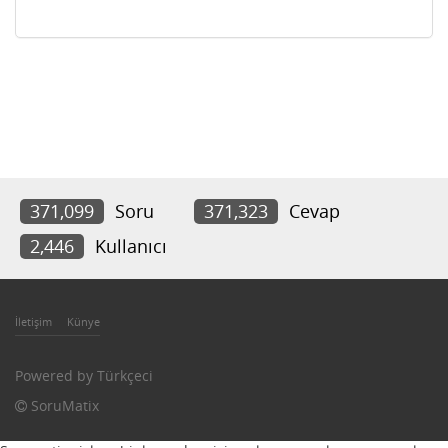
371,099
Soru
371,323
Cevap
2,446
Kullanıcı
İletişim
Künye
Powered by
Türkçeci
SoruMatix