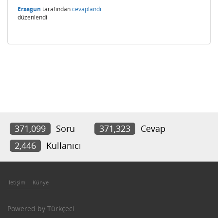
Ersagun
tarafından
cevaplandı
düzenlendi
371,099
Soru
371,323
Cevap
2,446
Kullanıcı
İletişim
Künye
Powered by
Türkçeci