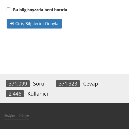
Bu bilgisayarda beni hatırla
Giriş Bilgilerini Onayla
371,099
Soru
371,323
Cevap
2,446
Kullanıcı
İletişim
Künye