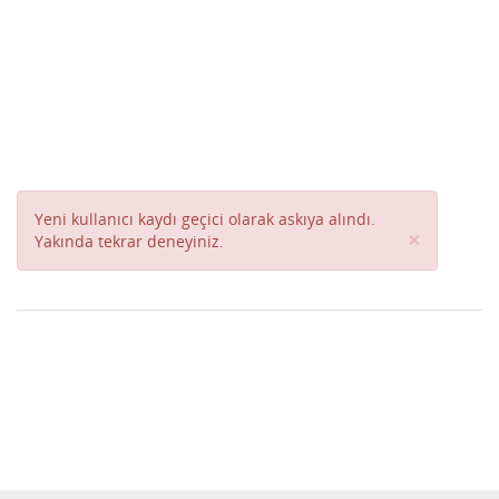
Yeni kullanıcı kaydı geçici olarak askıya alındı.
Close
×
Yakında tekrar deneyiniz.