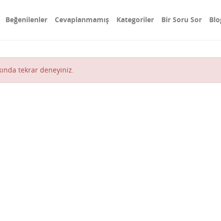
Beğenilenler
Cevaplanmamış
Kategoriler
Bir Soru Sor
Blo
akında tekrar deneyiniz.