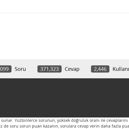
,099
Soru
371,323
Cevap
2,446
Kullanı
ı sunar. Yüzbinlerce sorunun, yüksek doğruluk oranı ile cevaplarını 
 Siz de soru sorun puan kazanın, sorulara cevap verin daha fazla pua