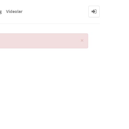
g
Videolar
Close
×