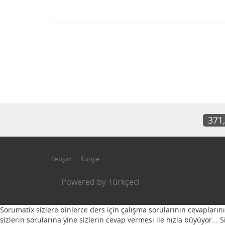
371
İletişim
Künye
Powered by
Türkçeci
Sorumatix sizlere binlerce ders için çalışma sorularının cevapların
sizlerin sorularına yine sizlerin cevap vermesi ile hızla büyüyor...