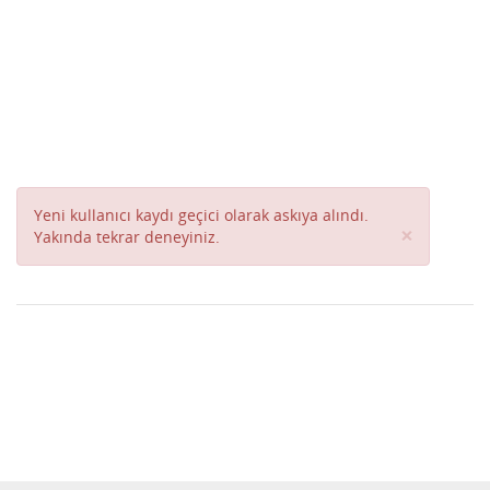
Yeni kullanıcı kaydı geçici olarak askıya alındı.
Close
×
Yakında tekrar deneyiniz.