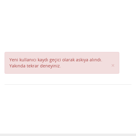
Yeni kullanıcı kaydı geçici olarak askıya alındı.
Close
×
Yakında tekrar deneyiniz.