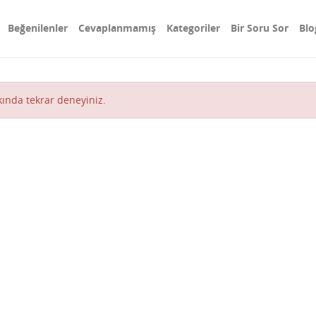
Beğenilenler
Cevaplanmamış
Kategoriler
Bir Soru Sor
Blo
akında tekrar deneyiniz.