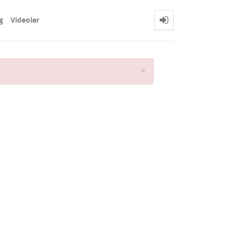
g
Videolar
Close
×