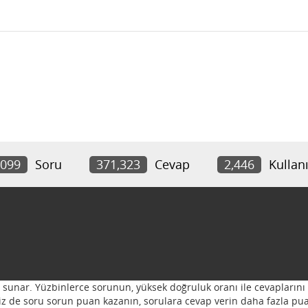
,099
Soru
371,323
Cevap
2,446
Kullanı
ı sunar. Yüzbinlerce sorunun, yüksek doğruluk oranı ile cevaplarını 
 Siz de soru sorun puan kazanın, sorulara cevap verin daha fazla pua