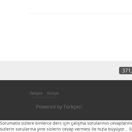
371
İletişim
Künye
Powered by
Türkçeci
Sorumatix sizlere binlerce ders için çalışma sorularının cevapların
sizlerin sorularına yine sizlerin cevap vermesi ile hızla büyüyor...