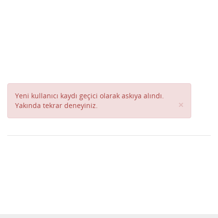
Yeni kullanıcı kaydı geçici olarak askıya alındı.
Close
×
Yakında tekrar deneyiniz.