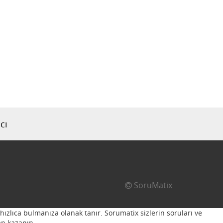
cı
SoruMatix
hızlıca bulmanıza olanak tanır. Sorumatix sizlerin soruları ve
n kazanın...