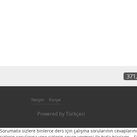
371
İletişim
Künye
Powered by
Türkçeci
Sorumatix sizlere binlerce ders için çalışma sorularının cevapların
sizlerin sorularına yine sizlerin cevap vermesi ile hızla büyüyor...