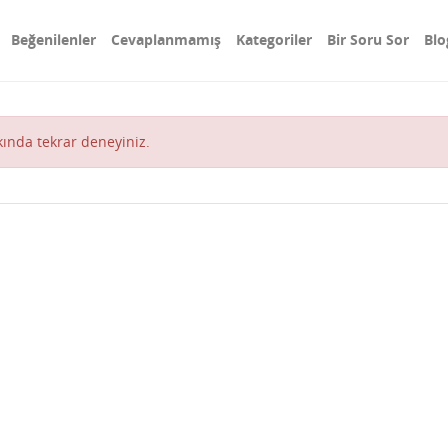
Beğenilenler
Cevaplanmamış
Kategoriler
Bir Soru Sor
Blo
akında tekrar deneyiniz.