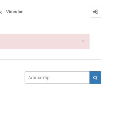
g
Videolar
Close
×