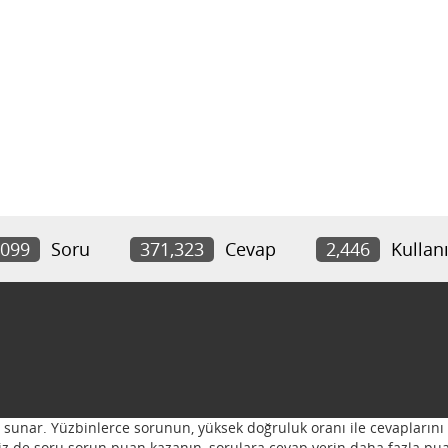
,099
Soru
371,323
Cevap
2,446
Kullanı
ı sunar. Yüzbinlerce sorunun, yüksek doğruluk oranı ile cevaplarını 
 Siz de soru sorun puan kazanın, sorulara cevap verin daha fazla pua