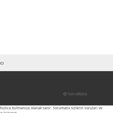
cı
SoruMatix
hızlıca bulmanıza olanak tanır. Sorumatix sizlerin soruları ve
n kazanın...