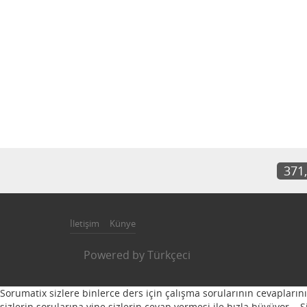
371
İletişim
Künye
Powered by
Türkçeci
Sorumatix sizlere binlerce ders için çalışma sorularının cevapların
sizlerin sorularına yine sizlerin cevap vermesi ile hızla büyüyor...