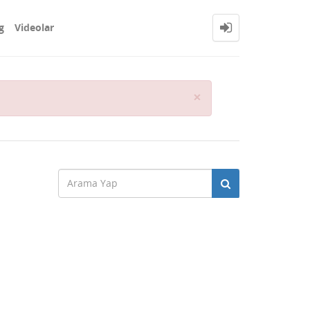
g
Videolar
Close
×