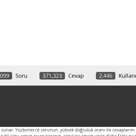
,099
Soru
371,323
Cevap
2,446
Kullanı
ı sunar. Yüzbinlerce sorunun, yüksek doğruluk oranı ile cevaplarını 
 Siz de soru sorun puan kazanın, sorulara cevap verin daha fazla pua