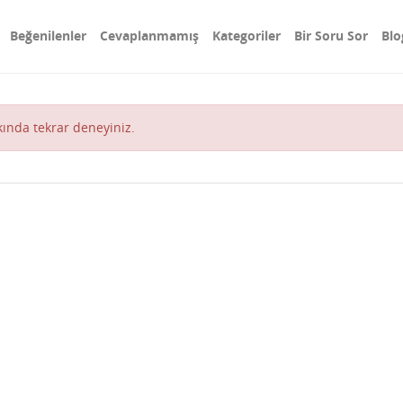
Beğenilenler
Cevaplanmamış
Kategoriler
Bir Soru Sor
Blo
akında tekrar deneyiniz.