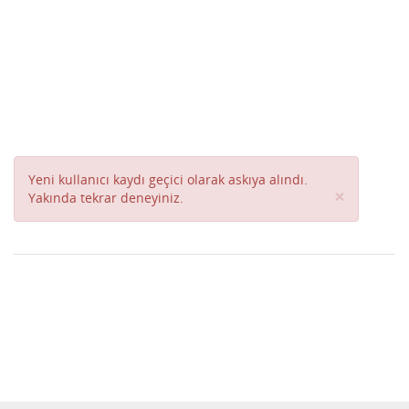
Yeni kullanıcı kaydı geçici olarak askıya alındı.
Close
×
Yakında tekrar deneyiniz.