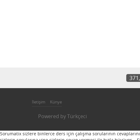
371
İletişim
Künye
Powered by
Türkçeci
Sorumatix sizlere binlerce ders için çalışma sorularının cevapların
sizlerin sorularına yine sizlerin cevap vermesi ile hızla büyüyor...