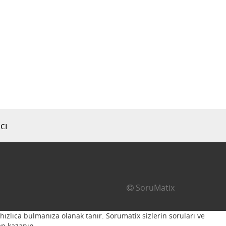
cı
SoruMatix
hızlıca bulmanıza olanak tanır. Sorumatix sizlerin soruları ve
n kazanın...