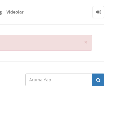
g
Videolar
Close
×