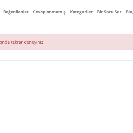
Beğenilenler
Cevaplanmamış
Kategoriler
Bir Soru Sor
Blo
akında tekrar deneyiniz.