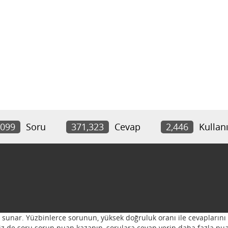
,099
Soru
371,323
Cevap
2,446
Kullanı
ı sunar. Yüzbinlerce sorunun, yüksek doğruluk oranı ile cevaplarını 
 Siz de soru sorun puan kazanın, sorulara cevap verin daha fazla pua