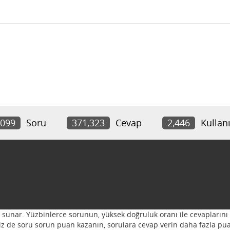
,099
Soru
371,323
Cevap
2,446
Kullanı
ı sunar. Yüzbinlerce sorunun, yüksek doğruluk oranı ile cevaplarını 
 Siz de soru sorun puan kazanın, sorulara cevap verin daha fazla pua