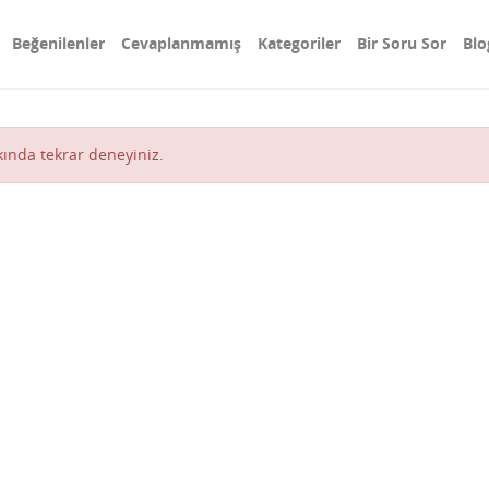
Beğenilenler
Cevaplanmamış
Kategoriler
Bir Soru Sor
Blo
akında tekrar deneyiniz.