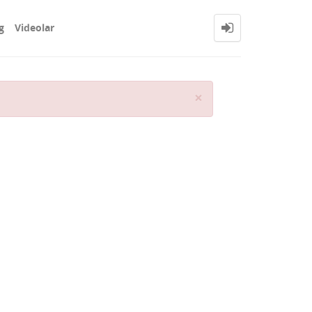
g
Videolar
Close
×