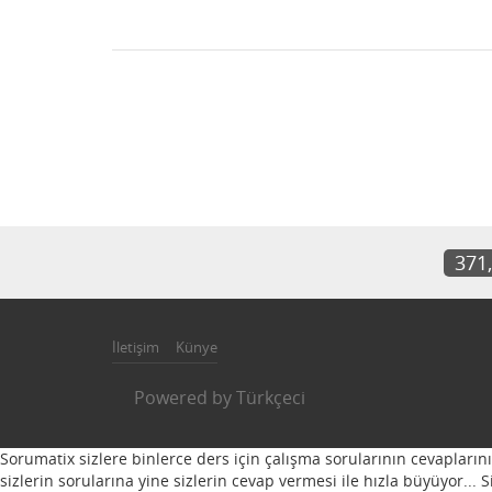
371
İletişim
Künye
Powered by
Türkçeci
Sorumatix sizlere binlerce ders için çalışma sorularının cevapların
sizlerin sorularına yine sizlerin cevap vermesi ile hızla büyüyor...