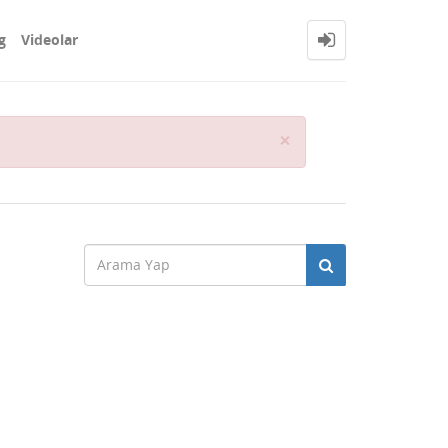
g
Videolar
Close
×