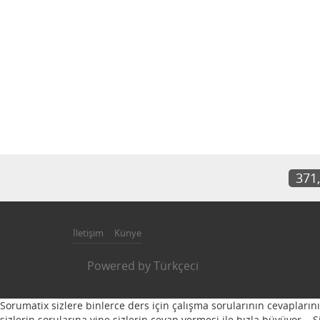
371
İletişim
Künye
Powered by
Türkçeci
Sorumatix sizlere binlerce ders için çalışma sorularının cevapların
sizlerin sorularına yine sizlerin cevap vermesi ile hızla büyüyor...