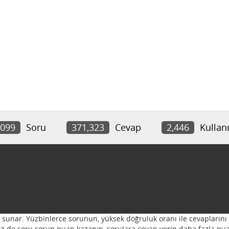
,099
Soru
371,323
Cevap
2,446
Kullanı
ı sunar. Yüzbinlerce sorunun, yüksek doğruluk oranı ile cevaplarını 
 Siz de soru sorun puan kazanın, sorulara cevap verin daha fazla pua