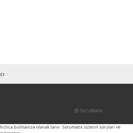
cı
SoruMatix
hızlıca bulmanıza olanak tanır. Sorumatix sizlerin soruları ve
n kazanın...