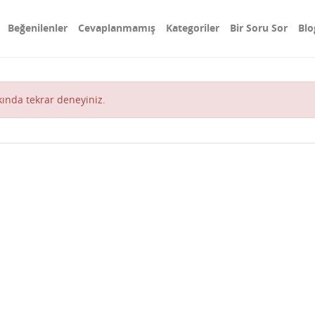
Beğenilenler
Cevaplanmamış
Kategoriler
Bir Soru Sor
Blo
akında tekrar deneyiniz.